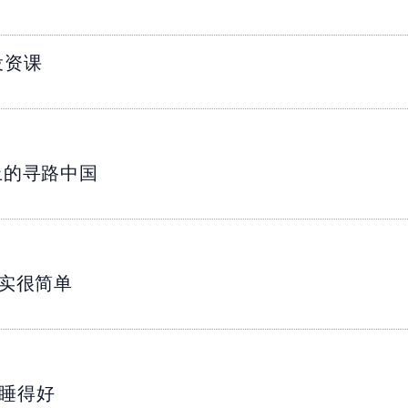
投资课
上的寻路中国
其实很简单
你睡得好