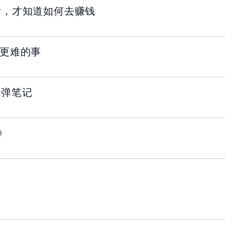
后，才知道如何去赚钱
难更难的事
子弹笔记
》