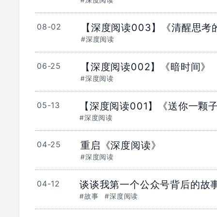
08-02
【深度阅读003】《清醒思考
#深度阅读
06-25
【深度阅读002】《暗时间》
#深度阅读
05-13
【深度阅读001】《送你一颗
#深度阅读
04-25
重启《深度阅读》
#深度阅读
04-12
谈谈我第一个公众号背后的故
#故事
#深度阅读