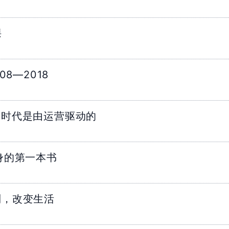
课
08—2018
个时代是由运营驱动的
身的第一本书
制，改变生活