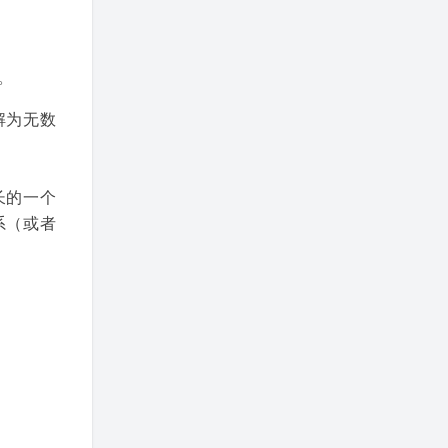
。
解为无数
长的一个
系（或者