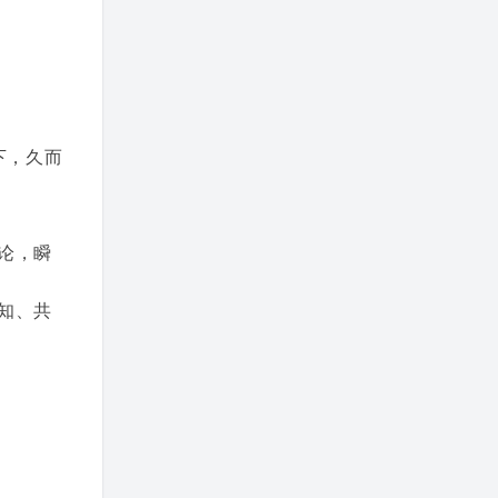
下，久而
论，瞬
知、共