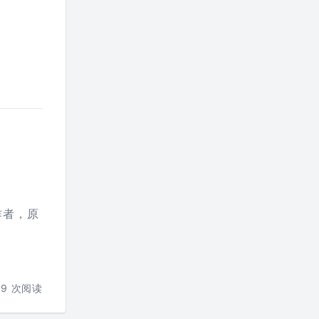
作者，原
89
次阅读