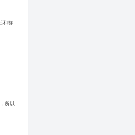
后和群
，所以