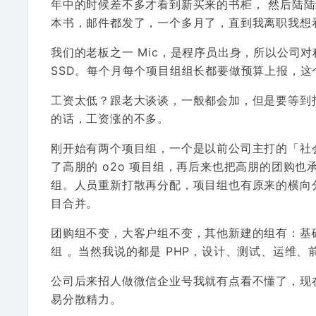
年中的时候差不多才看到新买来的书柜， 然后陆陆
本书，邮件都发了，一个多月了，直到我离职我想
我们的老板之一 Mic，是程序员出身，所以公司
SSD。每个月每个项目组组长都要做预算上报，
工资太低？跟老大谈谈，一般都会加，但是要等到
的话，工资涨的不多。
刚开始有两个项目组，一个是以前公司主打的「社会
了高朋的 o2o 项目组，再后来也把高朋的团购也
组。人员重新打散再分配，项目组也有原来的横向分配
目合并。
团购组不变，大客户组不变，其他新建的组有：基
组 。当然我说的都是 PHP，设计、测试、运维
公司后来招人做微信企业号我就有点看不懂了，现
易分散精力。