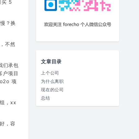
买 5
太慢？换
，不然
文章目录
我们承包
上个公司
客户项目
2o 项
为什么离职
现在的公司
总结
组，xx
好，容