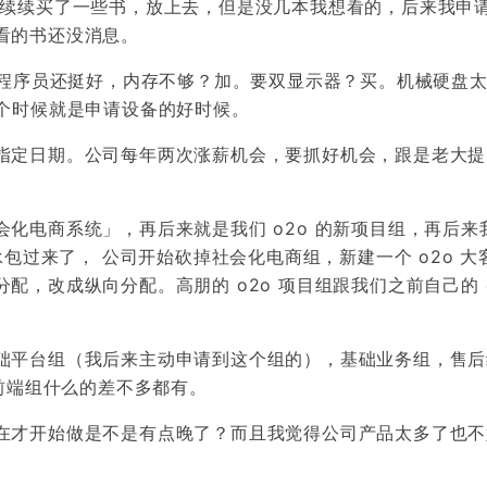
续续买了一些书，放上去，但是没几本我想看的，后来我申请
看的书还没消息。
对程序员还挺好，内存不够？加。要双显示器？买。机械硬盘
这个时候就是申请设备的好时候。
指定日期。公司每年两次涨薪机会，要抓好机会，跟是老大提
化电商系统」，再后来就是我们 o2o 的新项目组，再后来
承包过来了， 公司开始砍掉社会化电商组，新建一个 o2o 大
，改成纵向分配。高朋的 o2o 项目组跟我们之前自己的 o
础平台组（我后来主动申请到这个组的），基础业务组，售后
、前端组什么的差不多都有。
在才开始做是不是有点晚了？而且我觉得公司产品太多了也不