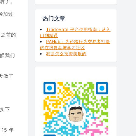
后了。
经加过
热门文章
Tradovate 平台使用指南：从入
 之前的
门到精通
PAHub：为价格行为交易者打造
的在线复盘与学习社区
我是怎么投资美股的
候我们
天做了
实下
5 年