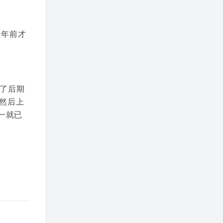
司年前才
了后期
，然后上
统一就已