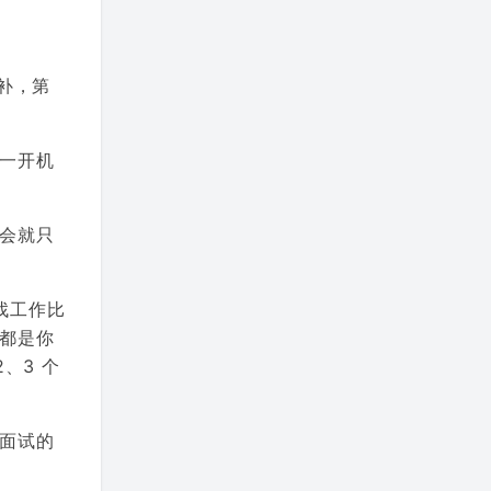
补，第
一开机
会就只
找工作比
都是你
、3 个
面试的