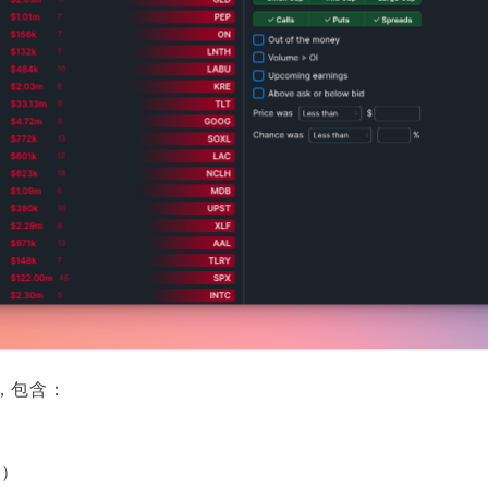
，包含：
录）