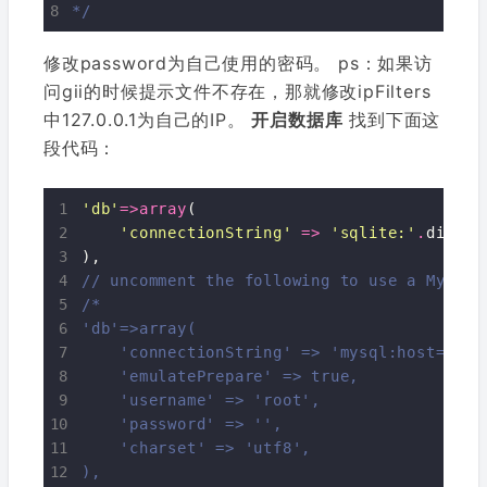
*/
修改password为自己使用的密码。 ps：如果访
问gii的时候提示文件不存在，那就修改ipFilters
中127.0.0.1为自己的IP。
开启数据库
找到下面这
段代码：
'db'
=>
array
(

'connectionString'
=>
'sqlite:'
.
dirnam