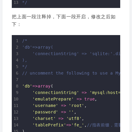
*/
把上面一段注释掉，下面一段开启，修改之后如
下：
*/
'db'
=>
array
(

'connectionString'
=>
'mysql:host=loca
'emulatePrepare'
=>
true
,

'username'
=>
'root'
,

'password'
=>
''
,

'charset'
=>
'utf8'
,

'tablePrefix'
=>
'fe_'
,