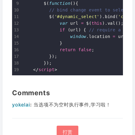
        $(
function
(){

          $(
'#dynamic_select'
).bind(
'chang
var
 url 
=
 $(
this
).val(); 
if
 (url) { 
window
.location 
=
 url; 
              }

return
false
;

          });

        });

    </
script
Comments
yokelai
:
当选项不为空时执行事件,学习啦！
打赏