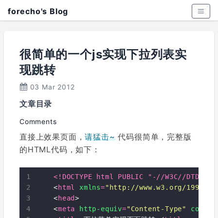
forecho's Blog
很简单的一个js实现下拉列表实
现跳转
03 Mar 2012
文章目录
Comments
直接上效果页面，
请猛击~
代码很简单，完整版
的HTML代码，如下：
<!DOCTYPE html PUBLIC "-//W3C//DTD XHT
    <
html
xmlns
=
"http://www.w3.org/1999/xh
    <
head
>

    <
meta
http-equiv
=
"Content-Type"
conten