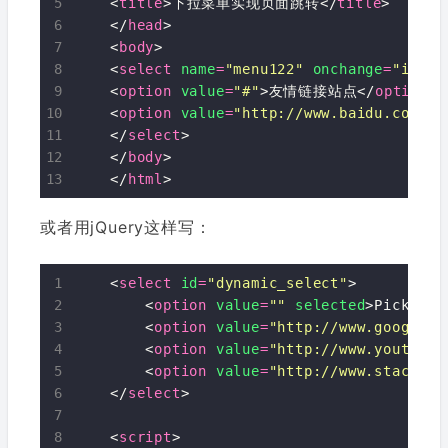
    <
title
>下拉菜单实现页面跳转</
title
>

    </
head
>

    <
body
>

    <
select
name
=
"menu122"
onchange
=
"if(th
    <
option
value
=
"#"
>友情链接站点</
option
>

    <
option
value
=
"http://www.baidu.com"
>
    </
select
>

    </
body
>

    </
html
或者用jQuery这样写：
    <
select
id
=
"dynamic_select"
>

        <
option
value
=
""
selected
>Pick a W
        <
option
value
=
"http://www.google.c
        <
option
value
=
"http://www.youtube.
        <
option
value
=
"http://www.stackove
    </
select
>

    <
script
>
