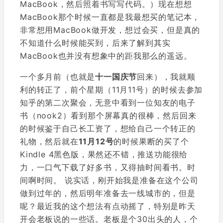
MacBook，然后照着书写写代码。）现在想想
MacBook那个时候一直都是我最想买的笔记本，
非常想用MacBook做开发，想过会买，但是真的
不知道什么时候能买到，后来了解到其实
MacBook也并没有想象中的距我那么的遥远。
一个多月前（也就是
十一国庆节
回来），我就顺
利的转正了，前个星期（11月11号）的时候去参加
知乎的第二次聚会，无意中看到一位知友的电子
书（nook2）看到那个屏幕真的很棒，然后回来
的时候鉴于自己长工资了，想给自己一个转正的
礼物，然后就在
11月12号
的时候果断的买了个
Kindle 4黑色版，果然还不错，推送功能很给
力，一口气下载了好多书，又得抽时间看书。时
间啊时间。 说实话，刚开始我是准备在这个公司
做到过年的，然后明年准备去一线城市的，但是
呢？最近我的这个想法有点动摇了，特别是昨天
开会老板说的一些话。老板是个30出头的人，个