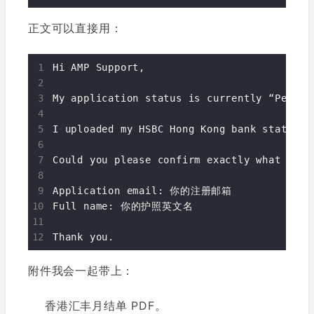
正文可以直接用：
Hi AMP Support,

My application status is currently “Pending
I uploaded my HSBC Hong Kong bank statemen
Could you please confirm exactly what addi
Application email: 你的注册邮箱

Full name: 你的护照英文名

附件我会一起带上：
香港汇丰月结单 PDF。