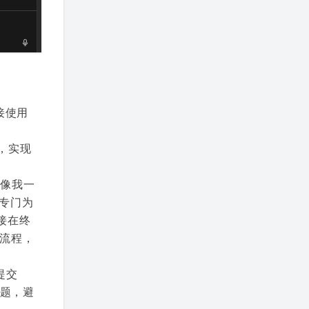
接使用
，实现
想像我一
专门为
直接在终
架流程，
提交
问题，避