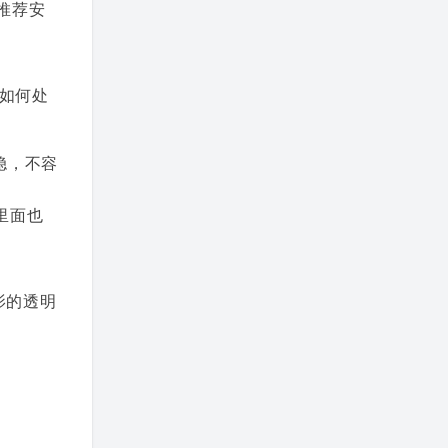
推荐安
该如何处
稳，不容
 里面也
阴影的透明