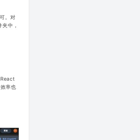
即可。对
件夹中，
eact
发效率也