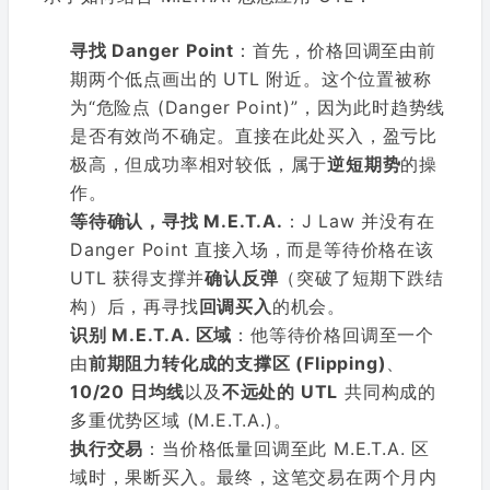
寻找 Danger Point
：首先，价格回调至由前
期两个低点画出的 UTL 附近。这个位置被称
为“危险点 (Danger Point)”，因为此时趋势线
是否有效尚不确定。直接在此处买入，盈亏比
极高，但成功率相对较低，属于
逆短期势
的操
作。
等待确认，寻找 M.E.T.A.
：J Law 并没有在
Danger Point 直接入场，而是等待价格在该
UTL 获得支撑并
确认反弹
（突破了短期下跌结
构）后，再寻找
回调买入
的机会。
识别 M.E.T.A. 区域
：他等待价格回调至一个
由
前期阻力转化成的支撑区 (Flipping)
、
10/20 日均线
以及
不远处的 UTL
共同构成的
多重优势区域 (M.E.T.A.)。
执行交易
：当价格低量回调至此 M.E.T.A. 区
域时，果断买入。最终，这笔交易在两个月内