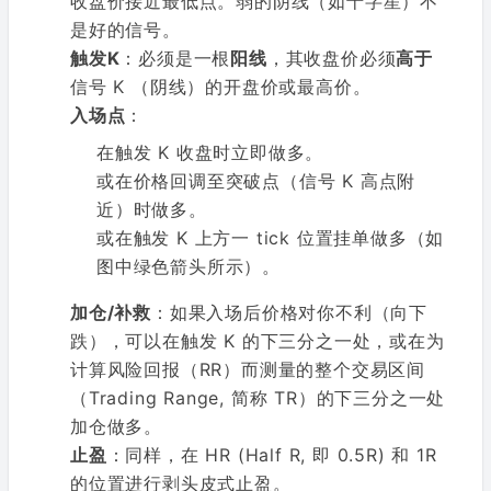
收盘价接近最低点。弱的阴线（如十字星）不
是好的信号。
触发K
：必须是一根
阳线
，其收盘价必须
高于
信号 K （阴线）的开盘价或最高价。
入场点
：
在触发 K 收盘时立即做多。
或在价格回调至突破点（信号 K 高点附
近）时做多。
或在触发 K 上方一 tick 位置挂单做多（如
图中绿色箭头所示）。
加仓/补救
：如果入场后价格对你不利（向下
跌），可以在触发 K 的下三分之一处，或在为
计算风险回报（RR）而测量的整个交易区间
（Trading Range, 简称 TR）的下三分之一处
加仓做多。
止盈
：同样，在 HR (Half R, 即 0.5R) 和 1R
的位置进行剥头皮式止盈。