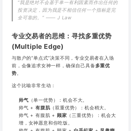
“我是绝对不会基于单一有利因素而作出任何的
投资决定，因为我是不相信任何一个指标是完
全可靠的。” —— J Law
专业交易者的思维：寻找多重优势
(Multiple Edge)
与散户的“单点式”决策不同，专业交易者在入场
前，会像追求女神一样，确保自己具备
多重优
势
。
这个比喻非常生动：
帅气
（单一优势）：机会不大。
帅气 +
有腹肌
（双重优势）：机会稍大。
帅气 + 有腹肌 +
顾家
（三重优势）：机会大
增，女神愿意和你吃饭。
帅气 + 有腹肌 + 顾家 +
白手起家
+
风趣幽