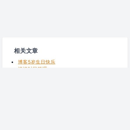
相关文章
博客5岁生日快乐
谈谈时间管理
项目 Beta 版上线总结
春节二三事
我为什么离职？