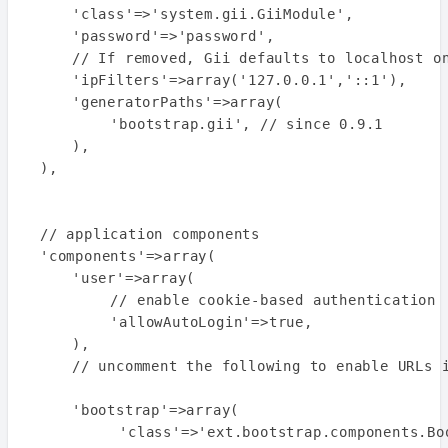
	'class'=>'system.gii.GiiModule',

	'password'=>'password',

	// If removed, Gii defaults to localhost only. Edit carefully to taste.

	'ipFilters'=>array('127.0.0.1','::1'),

	'generatorPaths'=>array(

        'bootstrap.gii', // since 0.9.1

	),

),

// application components

'components'=>array(

	'user'=>array(

        // enable cookie-based authentication

        'allowAutoLogin'=>true,

	),

	// uncomment the following to enable URLs in path-format

	'bootstrap'=>array(

         'class'=>'ext.bootstrap.components.Bo