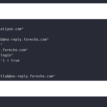
aliyun.com"

b@no-reply.forecho.com"

"

.forecho.com"

login"

'] = true
