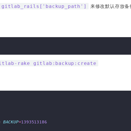
来修改默认存放备
gitlab_rails['backup_path']
itlab-rake gitlab:backup:create
e 
BACKUP
=
1393513186