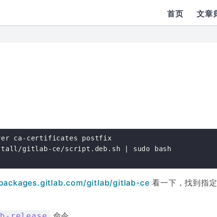
首页
文章
er ca-certificates postfix

tall/gitlab-ce/script.deb.sh | sudo bash

/packages.gitlab.com/gitlab/gitlab-ce
看一下，找到指定
命令。
sb-release