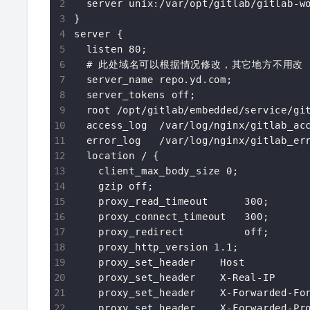
  server unix:/var/opt/gitlab/gitlab-wo
}

server {

  listen 80;

  # 此处域名可以根据情况修改，其它地方不用改

  server_name repo.yd.com;

  server_tokens off;

  root /opt/gitlab/embedded/service/git
  access_log  /var/log/nginx/gitlab_acc
  error_log   /var/log/nginx/gitlab_err
  location / {

    client_max_body_size 0;

    gzip off;

    proxy_read_timeout      300;

    proxy_connect_timeout   300;

    proxy_redirect          off;

    proxy_http_version 1.1;

    proxy_set_header    Host           
    proxy_set_header    X-Real-IP      
    proxy_set_header    X-Forwarded-For
    proxy_set_header    X-Forwarded-Pro