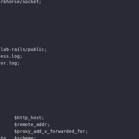
rkhorse/socket;

lab-rails/public;

ess.log;

or.log;

     $http_host;

     $remote_addr;

     $proxy_add_x_forwarded_for;

to   $scheme;
