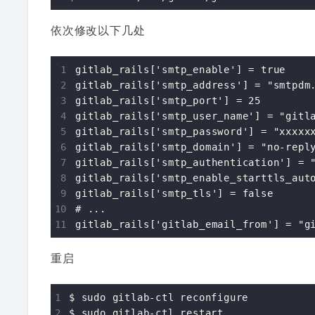
依次修改以下几处
gitlab_rails['smtp_enable'] = true

gitlab_rails['smtp_address'] = "smtpdm.
gitlab_rails['smtp_port'] = 25

gitlab_rails['smtp_user_name'] = "gitla
gitlab_rails['smtp_password'] = "xxxxxx
gitlab_rails['smtp_domain'] = "no-reply
gitlab_rails['smtp_authentication'] = "
gitlab_rails['smtp_enable_starttls_auto
gitlab_rails['smtp_tls'] = false

# ...

重启
$ sudo gitlab-ctl reconfigure
