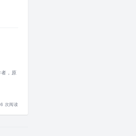
作者，原
76
次阅读