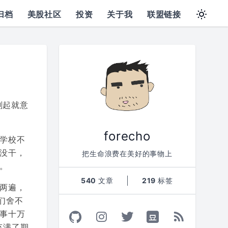
归档
美股社区
投资
关于我
联盟链接
刻起就意
forecho
学校不
没干，
把生命浪费在美好的事物上
。
540
文章
219
标签
两遍，
们舍不
事十万
充满了期