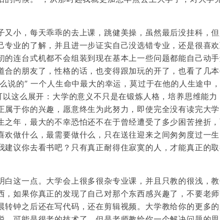
子又小，每天乖乖的去上课，跳健美操，虽然最后没挂科，但
己专业的了解，并且进一步证实自己没选错专业，还是很喜欢
初的连台式机都不会组装到现在基本上一些问题都能自己动手
道合的朋友了，性格的话，也变得跟加玩的开了，也看了几本
么说的” 一个人生命中最大的幸运，莫过于在他的人生途中
们可以这么展开：大学的意义不只是在锻炼人格，培养思维能力
正属于你的兴趣，愿意终生为此努力，即使完全没有读完大学
生之年，最大的不幸恐怕还不在于曾经遭受了多少困苦挫折，
喜欢做什么，最需要做什么，只在送往迎来之间匆匆度过一生
我建议你去看书吧？只有真正耐得住寂寞的人，才能真正的取
明白这一点。大学会上很多很杂专业课，并且只教的很浅，教
西，如果你真正的发现了自己对那个东西感兴趣了，不要老师
晨转钟之后还在写代码，还在剪辑视频。大学教给你的更多的
说，可能是很老的技术了，但是老师教给你一个解决问题的思