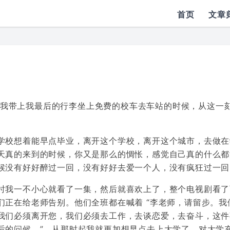
首页
文章
的时候，当我带上我最后的行李坐上免费的校车去车站的时候，从这一
学校想着能早点毕业，离开这个学校，离开这个城市，去做在
天真的来到的时候，你又是那么的惆怅，感觉自己真的什么都
候没有好好醉过一回，没有好好去爱一个人，没有疯狂过一回
时我一不小心就看了一集，然后就喜欢上了，整个电视剧看了
们正在给老师告别。他们全班都在喊着 “李老师，请留步。我
我们必须离开您，我们必须去工作，去谈恋爱，去奋斗，这件
后的问候。”，从那时起我就更加想早点去上大学了，对大学