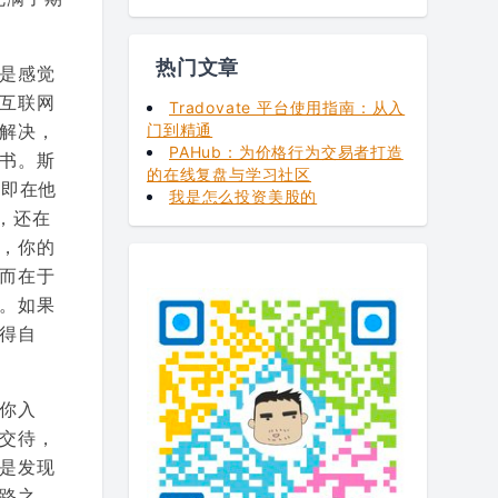
热门文章
是感觉
互联网
Tradovate 平台使用指南：从入
解决，
门到精通
PAHub：为价格行为交易者打造
书。斯
的在线复盘与学习社区
，即在他
我是怎么投资美股的
，还在
，你的
而在于
。如果
得自
你入
交待，
是发现
路之