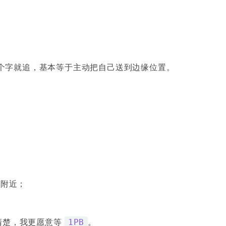
个字就追，基本等于主动把自己送到边缘位置。
口附近；
清楚，我更愿意等
。
1PB