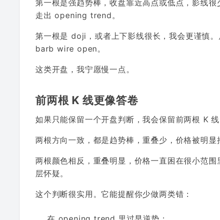
第一根是强趋势棒，收盘靠近高点或低点，影线很
走出 opening trend。
第一根是 doji，或者上下影线很长，我会更谨
barb wire open。
这类开盘，我宁愿慢一点。
前两根 K 线更像答卷
如果只能保留一个开盘判断，我会保留前两根 K 
两根方向一致，都是趋势棒，重叠少，价格被明显推出开
两根颜色相反，重叠明显，价格一直困在很小范围里，这
层怀疑。
这个判断很实用。它能提醒你少做两类错：
在 opening trend 里过早逆势；