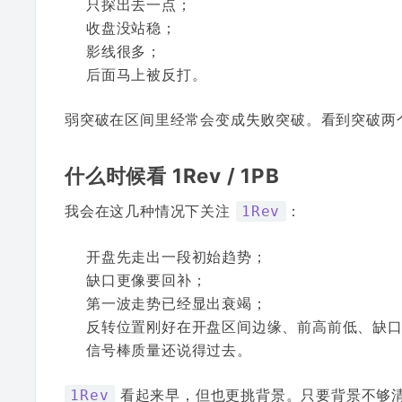
只探出去一点；
收盘没站稳；
影线很多；
后面马上被反打。
弱突破在区间里经常会变成失败突破。看到突破两
什么时候看 1Rev / 1PB
我会在这几种情况下关注
：
1Rev
开盘先走出一段初始趋势；
缺口更像要回补；
第一波走势已经显出衰竭；
反转位置刚好在开盘区间边缘、前高前低、缺
信号棒质量还说得过去。
看起来早，但也更挑背景。只要背景不够
1Rev