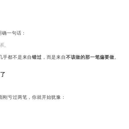
明确一句话：
系。
几乎都不是来自
错过
，而是来自
不该做的那一笔偏要做
。
错了
面刚亏过两笔，你就开始犹豫：