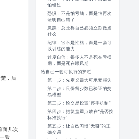
怕错过
恐惧：不是怕亏钱，而是怕再次
证明自己错了
急躁：总觉得自己必须立刻做点
什么
纪律：它不是性格，而是一套可
以训练的能力
过度自信：很多人不是死在亏损
期，而是死在顺风期
给自己一套可执行的护栏
清楚，后
第一步：先定义最大可承受损失
第二步：只保留少数已验证的交
易模型
第三步：给交易设置“停手机制”
第四步：把复盘重点放在“是否按
标准执行”
第五步：让自己习惯“无聊”的正
前面几次
确交易
一致