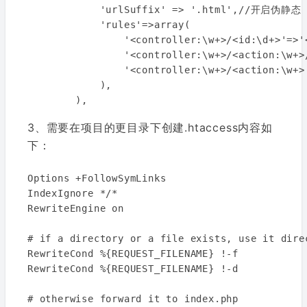
            'urlSuffix' => '.html',//开启伪静态

            'rules'=>array(

                '<controller:\w+>/<id:\d+>'=>'<
                '<controller:\w+>/<action:\w+>
                '<controller:\w+>/<action:\w+>
            ),

3、需要在项目的更目录下创建.htaccess内容如
下：
Options +FollowSymLinks

IndexIgnore */*

RewriteEngine on

# if a directory or a file exists, use it direc
RewriteCond %{REQUEST_FILENAME} !-f

RewriteCond %{REQUEST_FILENAME} !-d

# otherwise forward it to index.php
