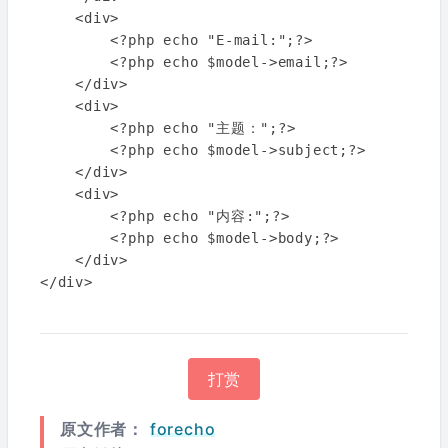
    <div>

        <?php echo "E-mail:";?>

        <?php echo $model->email;?>

    </div>

    <div>

        <?php echo "主题：";?>

        <?php echo $model->subject;?>

    </div>

    <div>

        <?php echo "内容:";?>

        <?php echo $model->body;?>

    </div>

</div>
打赏
原文作者：
forecho