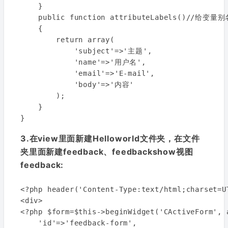
    }

    public function attributeLabels()//给变量别名
    {

        return array(

            'subject'=>'主题',

            'name'=>'用户名',

            'email'=>'E-mail',

            'body'=>'内容'

        );

    }

3.在view里面新建Helloworld文件夹，在文件
夹里面新建feedback、feedbackshow视图
feedback:
<?php header('Content-Type:text/html;charset=UT
<div>

<?php $form=$this->beginWidget('CActiveForm', a
    'id'=>'feedback-form',
