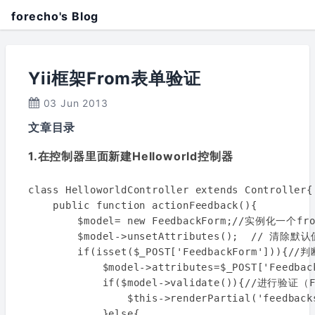
forecho's Blog
Yii框架From表单验证
03 Jun 2013
文章目录
1.在控制器里面新建Helloworld控制器
class HelloworldController extends Controller{

    public function actionFeedback(){

        $model= new FeedbackForm;//实例化一个from
        $model->unsetAttributes();  // 清除默认值
        if(isset($_POST['FeedbackForm'])){/
            $model->attributes=$_POST['Feed
            if($model->validate()){//进行验证
                $this->renderPartial('feedback
            }else{
