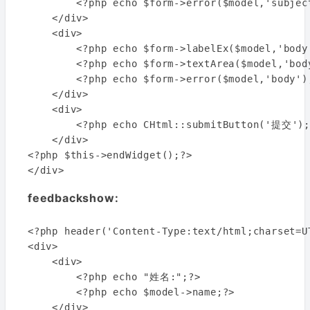
        <?php echo $form->error($model,'subject
    </div>

    <div>

        <?php echo $form->labelEx($model,'body'
        <?php echo $form->textArea($model,'bod
        <?php echo $form->error($model,'body');
    </div>

    <div>

        <?php echo CHtml::submitButton('提交');?
    </div>

<?php $this->endWidget();?>

feedbackshow:
<?php header('Content-Type:text/html;charset=UT
<div>

    <div>

        <?php echo "姓名:";?>

        <?php echo $model->name;?>

    </div>
