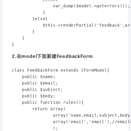
                var_dump($model->geterror
            } 

        }else{

            $this->renderPartial('feedback',arr
        }

    }

2.在model下面新建FeedbackForm
class FeedbackForm extends CFormModel{

    public $name;

    public $email;

    public $subject;

    public $body;

    public function rules(){

        return array(

                array('name,email,subject,bod
                array('email','email'),//ema
                );
