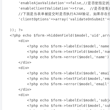
    'enableAjaxValidation'=>false,//是否使
    'enableClientValidation'=>true,  //
    //下面是当表单被提交时是否执行AJAX验证。如果存在
    'clientOptions'=>array('validateOnSubmit'=>
)); ?>

<?php echo $form->hiddenField($model,'uid',ar
    <div>

        <?php echo $form->labelEx($model,'name'
        <?php echo $form->textField($model,'nam
        <?php echo $form->error($model,'name');
    </div>

    <div>

        <?php echo $form->labelEx($model,'email
        <?php echo $form->textField($model,'ema
        <?php echo $form->error($model,'email')
    </div>

    <div>

        <?php echo $form->labelEx($model,'subje
        <?php echo $form->textField($model,'su