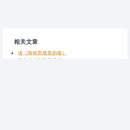
相关文章
读《拆掉思维里的墙》
对内的 2012 年总结
让自己变的更靠谱
我的音乐让我说
推荐一些iPhone App（持续更新...）
© 2026
forecho's Blog
By forecho