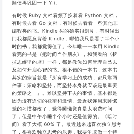
顺便再巩固一下 Yii。
有时候 Ruby 文档看烦了换着看 Python 文档，
有时候去看 Go 文档，有时候去看看一些其他非
编程类的书。Kindle 买的确实很划算，有时候出
门我都愿意背着 Kindle，哪怕我只是看了半个小
时的书，我都觉得值了。今年唯一一本用 Kindle
看完的书是《把时间当作朋友》，和我看的《拆
掉思维里的墙》一样，都是教你如何管理自己以
及如何开启心智的书。很不错的一本书，这本书
其实的宗旨就是『所有学习上的成功，都只靠两
件事：策略和坚持，而坚持本身就应该是最重要
的策略之一』。难以坚持下去的事情，基本都是
因为没有迫切的欲望和激情。最近我连周末睡懒
觉的习惯都改了，觉得睡懒觉真是太浪费时间
了，但是中午小睡半个小时还是值得的。《暗时
间》看了大概 60% 了。最近越来越喜欢独立思考
了，很喜欢独立思考的乐趣，我要争取做一个特