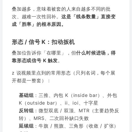
叠加越多，意味着被套的人来自越多不同的批
次、越难一次性回补。
这是「线条数量」直接变
成「胜率」的根本原因。
形态 / 信号 K：扣动扳机
叠加位告诉你「在哪里」，但
什么时候进场，得
靠形态或信号 K 触发
。
z 说视频里点到的常用形态（只列名词，每个展
开都是一整套）：
基础组
：三推、内包 K（inside bar）、外包
K（outside bar）、ii、ioi、十字星
反转组
：微型双底 / 双顶、MTR（主要趋势反
转）、MRS、二次回补缺口失败
延续组
：牛旗 / 熊旗、三角形（收敛 / 扩张）