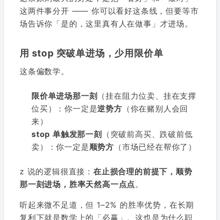
这两件事分开 —— 你可以看好这条线，但要等市
场告诉你「是的，这里真有人在做事」才进场。
用 stop 突破单进场，少用限价单
这条偏数学。
限价单进场那一刻
（挂在阻力位卖、挂在支撑
位买）：你一定是
逆势方
（你在赌别人会回
来）
stop 单触发那一刻
（突破前高买、跌破前低
卖）：你一定是
顺势方
（市场已经在帮你了）
z 说的逻辑很直接：
在止损合理的前提下，顺势
那一刻进场，胜率天然高一点点
。
听起来微不足道，但 1–2% 的胜率优势，在长期
复利下就是数学上的「必赢」。这也是为什么职