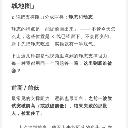
线地图」
z 说把支撑阻力分成两类：
静态
和
动态
。
静态的特点是「能提前画出来」 —— 不管今天怎
么走，这些位置是 K 线已经留下、不会再变的。
新手先把静态吃透，实操就有一半底气。
下面这几种都是他视频里点到的静态支撑阻力。
每一种我都用同一个问题答一遍：
这里到底谁被
套？
前高 / 前低
最常见的支撑阻力，逻辑也最直白：
之前一波尝
试突破前高（或跌破前低）、结果失败的那批
人，被套住了
。
上次冲到前高、收不上去就回落的多头 → 在