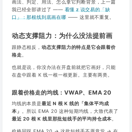
画法、判定、用法、怎么拿它判断背景，上一篇
我已经全部讲过了 ——
看懂 z 说交易的「缺
口」：那根线到底画在哪
—— 这里就不重复。
动态支撑阻力：为什么没法提前画
跟静态相反，
动态支撑阻力的特点是它会跟着价
格走
。
也就是说，你没办法在开盘前就把它画好，只能
在盘中跟着 K 线一根一根更新。主要有两类。
跟着价格走的均线：VWAP、EMA 20
均线的本质是
最近 N 根 K 线的「集体平均成
本」
。所以 EMA 20 这种短期均线，大致代表了
最近 20 根 K 线里那批短线手的平均持仓成本
。
价格回踩 EMA 20 → 这批短线手不愿意亏 → 在