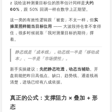
z 说给这种测量目标位的胜率估计同样是
大约
60%
，跟 50% 回调一样在数学上正期望。
这一类的有效性逻辑跟「被套」不太一样，但
实
操里照样能当目标位用
—— 大波段持仓拿不拿得
住，很多时候就靠「我对测量目标的期待」撑
着。
静态线是「成本线」，动态线一半是「移动成
本」、一半是「市场惯性」。
新手实操建议：
先把静态吃透，动态当辅助
。开
盘前能把昨日高低点、缺口、趋势线、通道线画
清楚，进场已经有八成依据。
真正的公式：支撑阻力 × 叠加 + 形
态