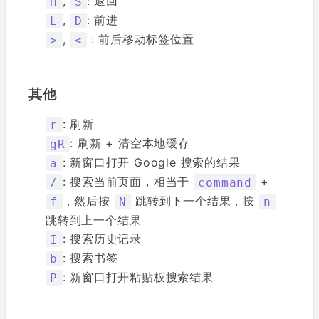
,
: 退回
H
S
,
: 前进
L
D
,
: 前后移动标签位置
>
<
其他
: 刷新
r
: 刷新 + 清空本地缓存
gR
: 新窗口打开 Google 搜索的结果
a
: 搜索当前页面，相当于
+
/
command
，然后按
跳转到下一个结果，按
f
N
n
跳转到上一个结果
: 搜索历史记录
I
: 搜索书签
b
: 新窗口打开粘贴板搜索结果
P