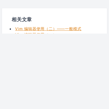
相关文章
Vim 编辑器使用（二）——一般模式
Vim 编辑器使用（一）
函数式编程初探
参加 OpenResty 技术沙龙活动
MWS 开发 - 产品上传篇
© 2026
forecho's Blog
By forecho
Powered by
Hugo
Theme based on
Echo
访客数：
558686
| 访问量
854525